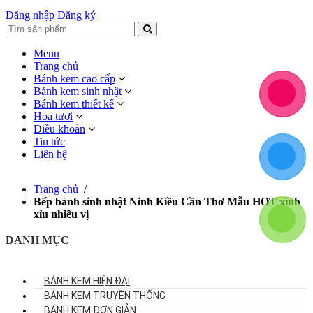
Đăng nhập
Đăng ký
Menu
Trang chủ
Bánh kem cao cấp
Bánh kem sinh nhật
Bánh kem thiết kế
Hoa tươi
Điều khoản
Tin tức
Liên hệ
Trang chủ
/
Bếp bánh sinh nhật Ninh Kiều Cần Thơ Mẫu HOT xinh
xỉu nhiều vị
DANH MỤC
BÁNH KEM HIỆN ĐẠI
BÁNH KEM TRUYỀN THỐNG
BÁNH KEM ĐƠN GIẢN