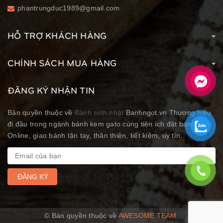
phantrungduc1989@gmail.com
HỖ TRỢ KHÁCH HÀNG
CHÍNH SÁCH MUA HÀNG
ĐĂNG KÝ NHẬN TIN
Bản quyền thuộc về
Bánh sinh nhật
Banhngot.vn Thương hiệu
đi đầu trong ngành bánh kem gato cùng tiện ích đặt bánh kem
Online, giao bánh tận tay, thân thiện, tiết kiệm, uy tín.
ĐĂNG KÝ
© Bản quyền thuộc về
AWESOME TEAM
.