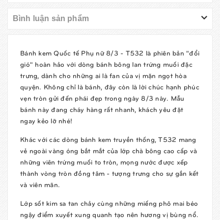
Bình luận sản phẩm
Bánh kem Quốc tế Phụ nữ 8/3 -
T532
là phiên bản "đổi
gió" hoàn hảo với dòng bánh bông lan trứng muối đặc
trưng, dành cho những ai là fan của vị mặn ngọt hòa
quyện. Không chỉ là bánh, đây còn là lời chúc hạnh phúc
vẹn tròn gửi đến phái đẹp trong ngày 8/3 này. Mẫu
bánh này đang cháy hàng rất nhanh, khách yêu
đặt
ngay kẻo lỡ nhé!
Khác với các dòng bánh kem truyền thống, T532 mang
vẻ ngoài vàng óng bắt mắt của lớp chà bông cao cấp và
những viên trứng muối to tròn, mọng nước được xếp
thành vòng tròn đồng tâm - tượng trưng cho sự gắn kết
và viên mãn.
Lớp sốt kim sa tan chảy cùng những miếng phô mai béo
ngậy điểm xuyết xung quanh tạo nên hương vị bùng nổ.