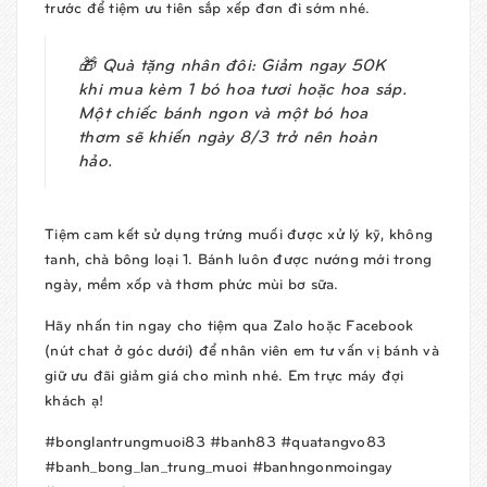
trước để tiệm ưu tiên sắp xếp đơn đi sớm nhé.
🎁
Quà tặng nhân đôi:
Giảm ngay
50K
khi mua kèm 1 bó hoa tươi hoặc hoa sáp.
Một chiếc bánh ngon và một bó hoa
thơm sẽ khiến ngày 8/3 trở nên hoàn
hảo.
Tiệm cam kết sử dụng trứng muối được xử lý kỹ, không
tanh, chà bông loại 1. Bánh luôn được nướng mới trong
ngày, mềm xốp và thơm phức mùi bơ sữa.
Hãy nhấn tin ngay cho tiệm qua Zalo hoặc Facebook
(nút chat ở góc dưới) để nhân viên em tư vấn vị bánh và
giữ ưu đãi giảm giá cho mình nhé. Em trực máy đợi
khách ạ!
#bonglantrungmuoi83 #banh83 #quatangvo83
#banh_bong_lan_trung_muoi #banhngonmoingay