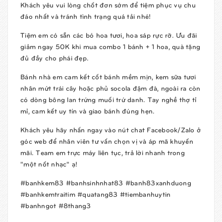
Khách yêu vui lòng chốt đơn sớm để tiệm phục vụ chu
đáo nhất và tránh tình trạng quá tải nhé!
Tiệm em có sẵn các bó hoa tươi, hoa sáp rực rỡ.
Ưu đãi
giảm ngay 50K
khi mua combo 1 bánh + 1 hoa, quà tặng
đủ đầy cho phái đẹp.
Bánh nhà em cam kết cốt bánh mềm mịn, kem sữa tươi
nhân mứt trái cây hoặc phủ socola đậm đà, ngoài ra còn
có dòng bông lan trứng muối trứ danh. Tay nghề thợ tỉ
mỉ, cam kết uy tín và giao bánh đúng hẹn.
Khách yêu hãy nhấn ngay vào nút chat Facebook/Zalo ở
góc web để nhân viên tư vấn chọn vị và áp mã khuyến
mãi. Team em trực máy liên tục, trả lời nhanh trong
"một nốt nhạc" ạ!
#banhkem83 #banhsinhnhat83 #banh83xanhduong
#banhkemtraitim #quatang83 #tiembanhuytin
#banhngot #8thang3