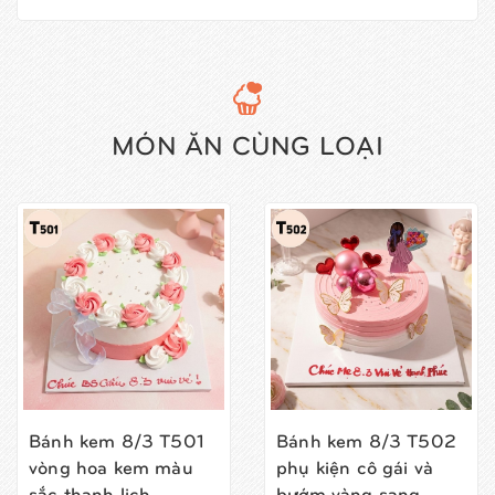
MÓN ĂN CÙNG LOẠI
Bánh kem 8/3 T501
Bánh kem 8/3 T502
vòng hoa kem màu
phụ kiện cô gái và
sắc thanh lịch
bướm vàng sang