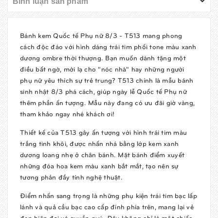
Bình luận sản phẩm
Bánh kem Quốc tế Phụ nữ 8/3 -
T513
mang phong
cách độc đáo với hình dáng trái tim phối tone màu xanh
dương ombre thời thượng. Bạn muốn dành tặng một
điều bất ngờ, mới lạ cho "nóc nhà" hay những người
phụ nữ yêu thích sự trẻ trung? T513 chính là mẫu bánh
sinh nhật 8/3 phá cách, giúp ngày lễ Quốc tế Phụ nữ
thêm phần ấn tượng. Mẫu này đang có ưu đãi giờ vàng,
tham khảo ngay nhé khách ơi!
Thiết kế của T513 gây ấn tượng với hình trái tim màu
trắng tinh khôi, được nhấn nhá bằng lớp kem xanh
dương loang nhẹ ở chân bánh. Mặt bánh điểm xuyết
những đóa hoa kem màu xanh bắt mắt, tạo nên sự
tương phản đầy tính nghệ thuật.
Điểm nhấn sang trọng là những phụ kiện trái tim bạc lấp
lánh và quả cầu bạc cao cấp đính phía trên, mang lại vẻ
đẹp hiện đại và quyền quý. Đây không chỉ là một chiếc