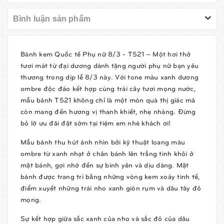
Bình luận sản phẩm
Bánh kem Quốc tế Phụ nữ 8/3 -
T521
– Một hơi thở
tươi mát từ đại dương dành tặng người phụ nữ bạn yêu
thương trong dịp lễ 8/3 này. Với tone màu xanh dương
ombre độc đáo kết hợp cùng trái cây tươi mọng nước,
mẫu bánh T521 không chỉ là một món quà thị giác mà
còn mang đến hương vị thanh khiết, nhẹ nhàng. Đừng
bỏ lỡ ưu đãi đặt sớm tại tiệm em nhé khách ơi!
Mẫu bánh thu hút ánh nhìn bởi kỹ thuật loang màu
ombre từ xanh nhạt ở chân bánh lên trắng tinh khôi ở
mặt bánh, gợi nhớ đến sự bình yên và dịu dàng. Mặt
bánh được trang trí bằng những vòng kem xoáy tinh tế,
điểm xuyết những trái nho xanh giòn rụm và dâu tây đỏ
mọng.
Sự kết hợp giữa sắc xanh của nho và sắc đỏ của dâu