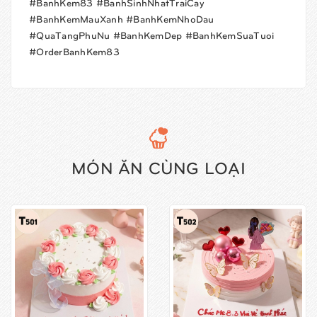
#BanhKem83 #BanhSinhNhatTraiCay
#BanhKemMauXanh #BanhKemNhoDau
#QuaTangPhuNu #BanhKemDep #BanhKemSuaTuoi
#OrderBanhKem83
MÓN ĂN CÙNG LOẠI