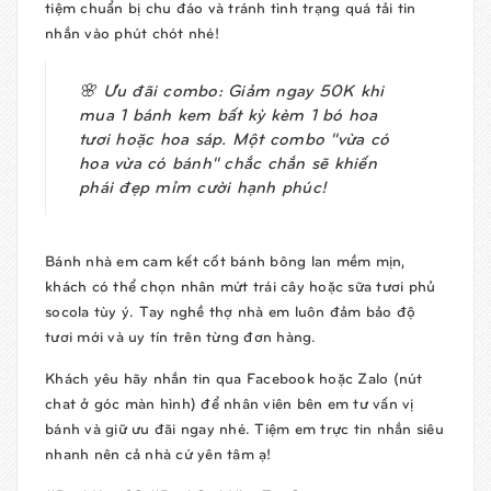
tiệm chuẩn bị chu đáo và tránh tình trạng quá tải tin
nhắn vào phút chót nhé!
🌸
Ưu đãi combo:
Giảm ngay
50K
khi
mua 1 bánh kem bất kỳ kèm 1 bó hoa
tươi hoặc hoa sáp. Một combo "vừa có
hoa vừa có bánh" chắc chắn sẽ khiến
phái đẹp mỉm cười hạnh phúc!
Bánh nhà em cam kết cốt bánh bông lan mềm mịn,
khách có thể chọn nhân mứt trái cây hoặc sữa tươi phủ
socola tùy ý. Tay nghề thợ nhà em luôn đảm bảo độ
tươi mới và uy tín trên từng đơn hàng.
Khách yêu hãy nhắn tin qua Facebook hoặc Zalo (nút
chat ở góc màn hình) để nhân viên bên em tư vấn vị
bánh và giữ ưu đãi ngay nhé. Tiệm em trực tin nhắn siêu
nhanh nên cả nhà cứ yên tâm ạ!