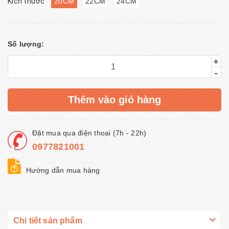
Kích thước
20CM
22CM
24CM
Số lượng:
+
-
Thêm vào giỏ hàng
Đặt mua qua điện thoại (7h - 22h)
0977821001
Hướng dẫn mua hàng
Chi tiết sản phẩm