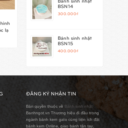
Bánh sinh nhật
BSN14
300.000₫
hình
Bánh kem 8/3 T504 vườn
Bánh
c lạ
hoa hồng nửa vầng trăng
nhun
lãng mạn
sang
Bánh sinh nhật
BSN15
349.000₫
349
400.000₫
G
ĐĂNG KÝ NHẬN TIN
Bản quyền thuộc về
Bánh sinh nhật
Banhngot.vn Thương hiệu đi đầu trong
ngành bánh kem gato cùng tiện ích đặt
bánh kem Online, giao bánh tận tay,