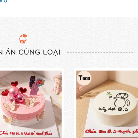
N Ạ
 ĂN CÙNG LOẠI