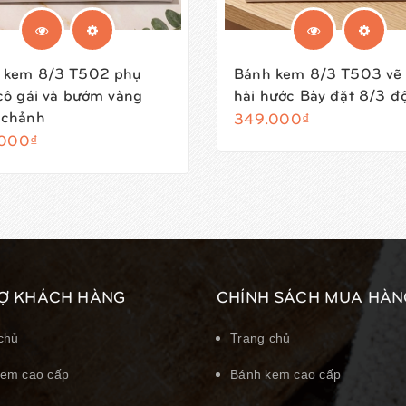
 kem 8/3 T502 phụ
Bánh kem 8/3 T503 vẽ 
cô gái và bướm vàng
hài hước Bày đặt 8/3 độ
 chảnh
349.000₫
000₫
Ợ KHÁCH HÀNG
CHÍNH SÁCH MUA HÀN
chủ
Trang chủ
em cao cấp
Bánh kem cao cấp