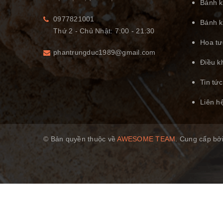
Bánh k
0977821001
Bánh k
Thứ 2 - Chủ Nhật: 7:00 - 21:30
Hoa tư
phantrungduc1989@gmail.com
Điều k
Tin tức
Liên h
© Bản quyền thuộc về
AWESOME TEAM
.
Cung cấp bở