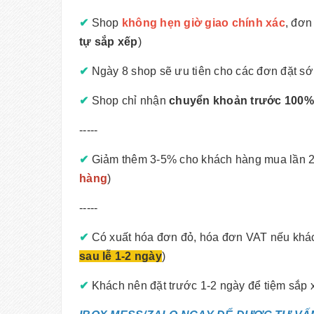
✔
Shop
không hẹn giờ giao chính xác
, đơn
tự sắp xếp
)
✔
Ngày 8 shop sẽ ưu tiên cho các đơn đặt sớm
✔
Shop chỉ nhận
chuyển khoản trước 100%
-----
✔
Giảm thêm 3-5% cho khách hàng mua lần 2 
hàng
)
-----
✔
Có xuất hóa đơn đỏ, hóa đơn VAT nếu khách
sau lễ 1-2 ngày
)
✔
Khách nên đặt trước 1-2 ngày để tiệm sắp 