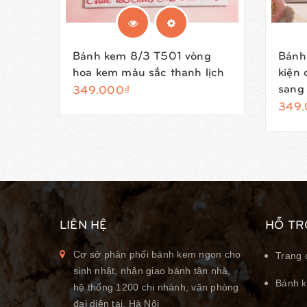
Bánh kem 8/3 T501 vòng
Bánh
hoa kem màu sắc thanh lịch
kiện 
sang
349.000₫
349.
LIÊN HỆ
HỖ TR
Cơ sở phân phối bánh kem ngon cho
Trang 
sinh nhật, nhận giao bánh tận nhà,
Bánh k
hệ thống 1200 chi nhánh, văn phòng
đại diện tại, Hà Nội