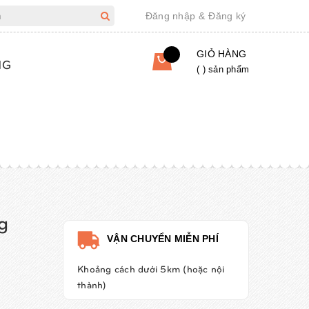
Đăng nhập
&
Đăng ký
GIỎ HÀNG
NG
(
) sản phẩm
g
VẬN CHUYỂN MIỄN PHÍ
Khoảng cách dưới 5km (hoặc nội
thành)