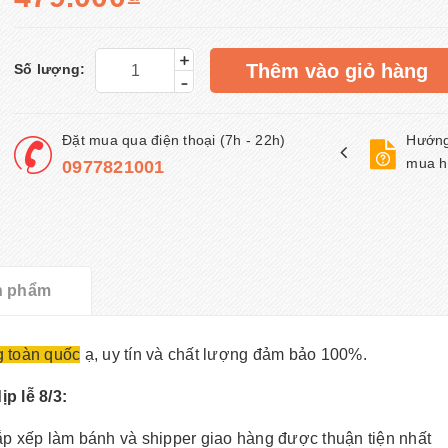
+
Thêm vào giỏ hàng
Số lượng:
-
Đặt mua qua điện thoại (7h - 22h)
Hướng
mua h
0977821001
n phẩm
g toàn quốc
ạ, uy tín và chất lượng đảm bảo 100%.
p lễ 8/3:
ắp xếp làm bánh và shipper giao hàng được thuận tiện nhất