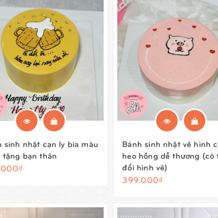
 sinh nhật cạn ly bia màu
Bánh sinh nhật vẽ hình c
 tặng bạn thân
heo hồng dễ thương (có 
đổi hình vẽ)
.000₫
399.000₫