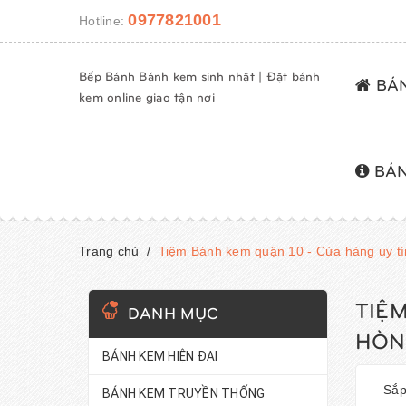
0977821001
Hotline:
Bếp Bánh Bánh kem sinh nhật | Đặt bánh
BÁN
kem online giao tận nơi
BÁN
Trang chủ
/
Tiệm Bánh kem quận 10 - Cửa hàng uy tín
TIỆ
DANH MỤC
HÒN
BÁNH KEM HIỆN ĐẠI
Sắp
BÁNH KEM TRUYỀN THỐNG