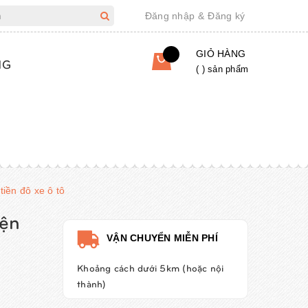
Đăng nhập
&
Đăng ký
GIỎ HÀNG
NG
(
) sản phẩm
tiền đô xe ô tô
iện
VẬN CHUYỂN MIỄN PHÍ
Khoảng cách dưới 5km (hoặc nội
thành)