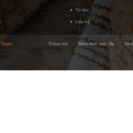
Tin tức
ệ
Liên hệ
i
Sapo
Trang chủ
Bánh kem cao cấp
Bán