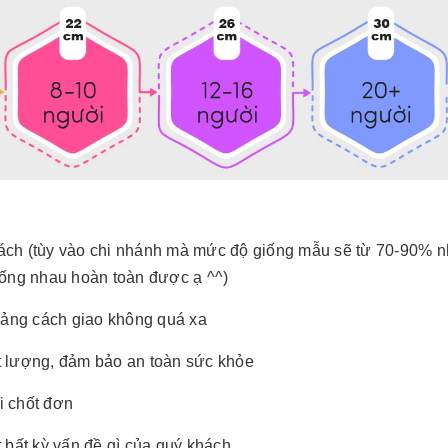
ách (tùy vào chi nhánh mà mức độ giống mẫu sẽ từ 70-90% 
iống nhau hoàn toàn được ạ ^^)
ảng cách giao không quá xa
t lượng, đảm bảo an toàn sức khỏe
hi chốt đơn
 bất kỳ vấn đề gì của quý khách