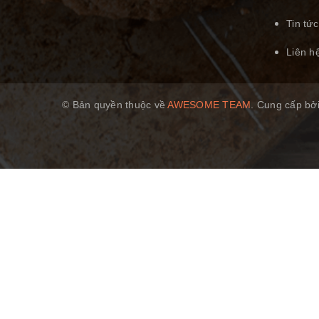
Tin tức
Liên h
© Bản quyền thuộc về
AWESOME TEAM
.
Cung cấp bở