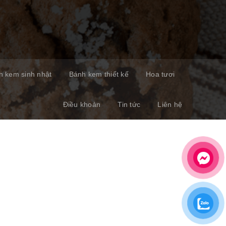
h kem sinh nhật
Bánh kem thiết kế
Hoa tươi
Điều khoản
Tin tức
Liên hệ