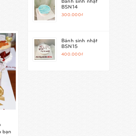
Bánh sinh nhật
BSN14
300.000₫
Bánh sinh nhật
BSN15
400.000₫
n
Bánh sinh nhật bông lan
Bánh
o bạn
trứng muối phụ kiện đơn
nến 