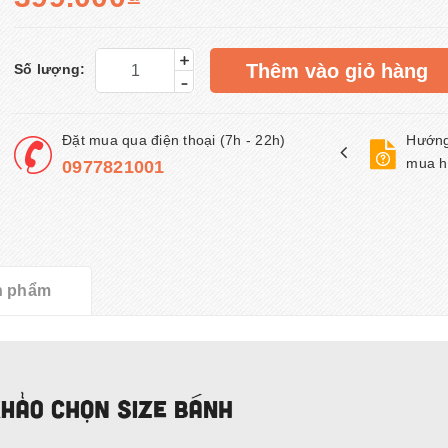
+
Thêm vào giỏ hàng
Số lượng:
-
Đặt mua qua điện thoại (7h - 22h)
Hướng
mua h
0977821001
n phẩm