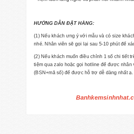
HƯỚNG DẪN ĐẶT HÀNG:
(1) Nếu khách ưng ý với mẫu và có size khác
nhé. Nhân viên sẽ gọi lại sau 5-10 phút để x
(2) Nếu khách muốn điều chỉnh 1 số chi tiết 
tiệm qua zalo hoặc gọi hotline để được nhân 
(BSN+mã số) để được hỗ trợ dễ dàng nhất ạ.
Banhkemsinhnhat.c