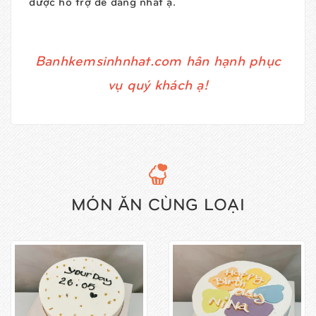
được hỗ trợ dễ dàng nhất ạ.
Banhkemsinhnhat.com hân hạnh phục
vụ quý khách ạ!
MÓN ĂN CÙNG LOẠI