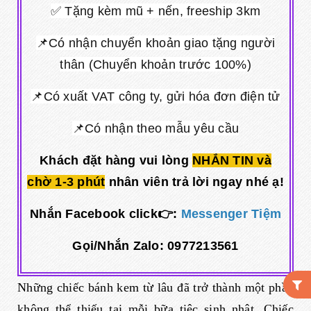
✅ Tặng kèm mũ + nến, freeship 3km
📌Có nhận chuyển khoản giao tặng người
thân (Chuyển khoản trước 100%)
📌Có xuất VAT công ty, gửi hóa đơn điện tử
📌Có nhận theo mẫu yêu cầu
Khách đặt hàng vui lòng
NHẮN TIN và
chờ 1-3 phút
nhân viên trả lời ngay nhé ạ!
Nhắn Facebook click👉:
Messenger Tiệm
Gọi/Nhắn Zalo: 0977213561
Những chiếc bánh kem từ lâu đã trở thành một phần
không thể thiếu tại mỗi bữa tiệc sinh nhật. Chiếc