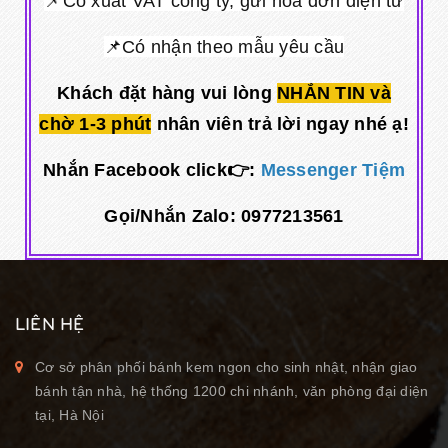
📌Có xuất VAT công ty, gửi hóa đơn điện tử
📌Có nhận theo mẫu yêu cầu
Khách đặt hàng vui lòng
NHẮN TIN và
chờ 1-3 phút
nhân viên trả lời ngay nhé ạ!
Nhắn Facebook click👉:
Messenger Tiệm
Gọi/Nhắn Zalo: 0977213561
LIÊN HỆ
Cơ sở phân phối bánh kem ngon cho sinh nhật, nhận giao
bánh tận nhà, hệ thống 1200 chi nhánh, văn phòng đại diện
tại, Hà Nội