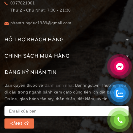
0977821001
Thứ 2 - Chủ Nhật: 7:00 - 21:30
phantrungduc1989@gmail.com
HỖ TRỢ KHÁCH HÀNG
CHÍNH SÁCH MUA HÀNG
ĐĂNG KÝ NHẬN TIN
Bản quyền thuộc về
Bánh sinh nhật
Banhngot.vn Thương hiệu
đi đầu trong ngành bánh kem gato cùng tiện ích đặt bánh kem
Online, giao bánh tận tay, thân thiện, tiết kiệm, uy tín.
ĐĂNG KÝ