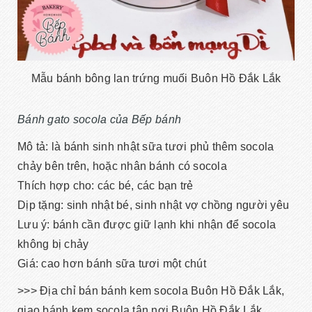
Mẫu bánh bông lan trứng muối Buôn Hồ Đắk Lắk
Bánh gato socola của Bếp bánh
Mô tả: là bánh sinh nhật sữa tươi phủ thêm socola
chảy bên trên, hoặc nhân bánh có socola
Thích hợp cho: các bé, các bạn trẻ
Dịp tặng: sinh nhật bé, sinh nhật vợ chồng người yêu
Lưu ý: bánh cần được giữ lạnh khi nhận để socola
không bị chảy
Giá: cao hơn bánh sữa tươi một chút
>>> Địa chỉ bán bánh kem socola Buôn Hồ Đắk Lắk,
giao bánh kem socola tận nơi Buôn Hồ Đắk Lắk