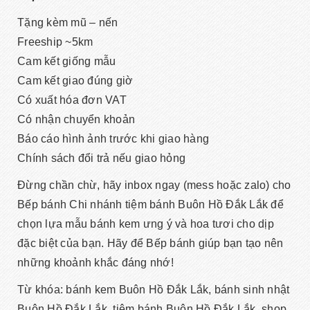
Tặng kèm mũ – nến
Freeship ~5km
Cam kết giống mẫu
Cam kết giao đúng giờ
Có xuất hóa đơn VAT
Có nhận chuyển khoản
Báo cáo hình ảnh trước khi giao hàng
Chính sách đổi trả nếu giao hỏng
Đừng chần chừ, hãy inbox ngay (mess hoặc zalo) cho
Bếp bánh Chi nhánh tiệm bánh Buôn Hồ Đắk Lắk để
chọn lựa mẫu bánh kem ưng ý và hoa tươi cho dịp
đặc biệt của bạn. Hãy để Bếp bánh giúp bạn tạo nên
những khoảnh khắc đáng nhớ!
Từ khóa: bánh kem Buôn Hồ Đắk Lắk, bánh sinh nhật
Buôn Hồ Đắk Lắk, tiệm bánh Buôn Hồ Đắk Lắk, shop