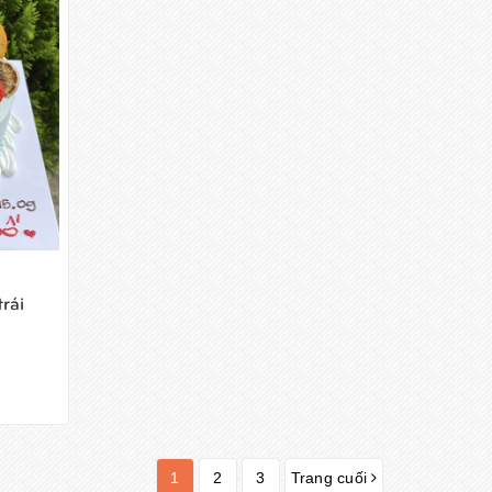
rái
1
2
3
Trang cuối