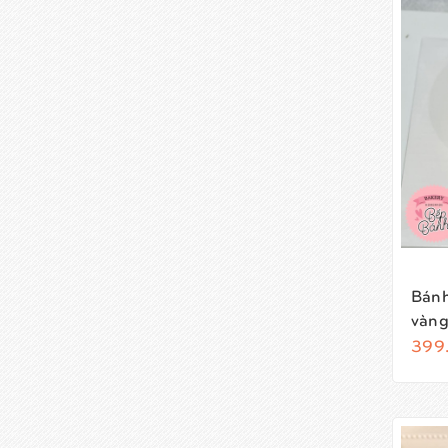
Bánh
vàng
399