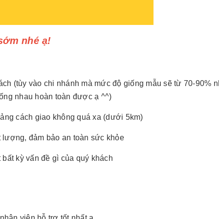
sớm nhé ạ!
ách (tùy vào chi nhánh mà mức độ giống mẫu sẽ từ 70-90% 
iống nhau hoàn toàn được ạ ^^)
ảng cách giao không quá xa (dưới 5km)
t lượng, đảm bảo an toàn sức khỏe
 bất kỳ vấn đề gì của quý khách
ân viên hỗ trợ tốt nhất ạ.