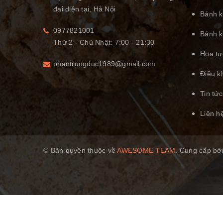
đại diện tại, Hà Nội
Bánh k
0977821001
Bánh k
Thứ 2 - Chủ Nhật: 7:00 - 21:30
Hoa tư
phantrungduc1989@gmail.com
Điều k
Tin tức
Liên h
© Bản quyền thuộc về
AWESOME TEAM
.
Cung cấp bở