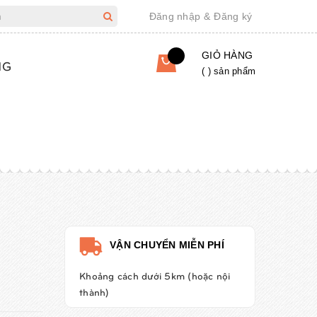
Đăng nhập
&
Đăng ký
GIỎ HÀNG
NG
(
) sản phẩm
VẬN CHUYỂN MIỄN PHÍ
Khoảng cách dưới 5km (hoặc nội
thành)