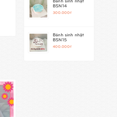
Bánh sinh nhật
BSN14
300.000₫
Bánh sinh nhật
BSN15
400.000₫
- 8%
-