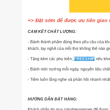
=> Đặt sớm để được ưu tiên giao 
CAM KẾT CHẤT LƯỢNG:
- Bánh thành phẩm đúng theo yêu cầu của kh
khách, tay nghề của mỗi thợ không thế nào g
- Tặng kèm các phụ kiện,
FREESHIP
nếu kho
- Bánh mới nướng mỗi ngày, nguyên liệu chấ
- Tiệm luôn lắng nghe và phản hồi nhanh nhất
HƯỚNG DẪN ĐẶT HÀNG:
Khách nhắn tin qua zalo/messenger để được nh