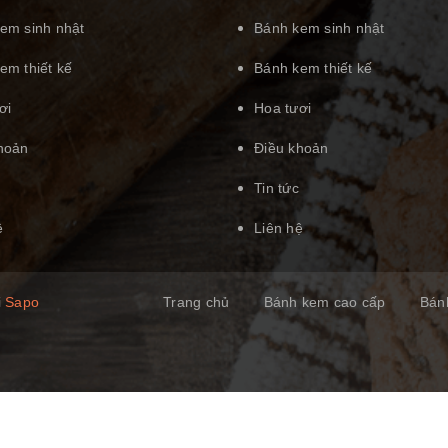
em sinh nhật
Bánh kem sinh nhật
em thiết kế
Bánh kem thiết kế
ơi
Hoa tươi
hoản
Điều khoản
Tin tức
ệ
Liên hệ
i
Sapo
Trang chủ
Bánh kem cao cấp
Bán