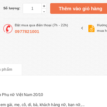
+
Thêm vào giỏ hàng
Số lượng:
-
Đặt mua qua điện thoại (7h - 22h)
Hướng
mua h
0977821001
n phẩm
p Phụ nữ Việt Nam 20/10
 em gái, mẹ, cô, dì, bà, khách hàng nữ, bạn nữ,...