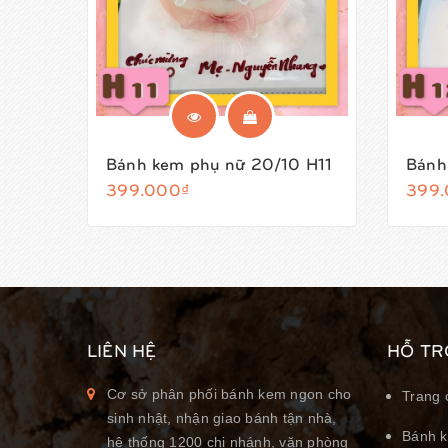
Bánh kem phụ nữ 20/10 H11
Bánh
399.000₫
399.
LIÊN HỆ
HỖ TR
Cơ sở phân phối bánh kem ngon cho
Trang 
sinh nhật, nhận giao bánh tận nhà,
Bánh k
hệ thống 1200 chi nhánh, văn phòng