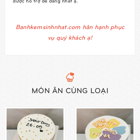
được hỗ trợ dễ dàng nhất ạ.
Banhkemsinhnhat.com hân hạnh phục
vụ quý khách ạ!
MÓN ĂN CÙNG LOẠI