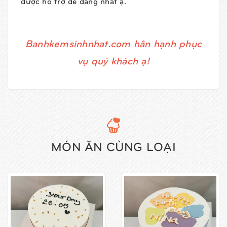
được hỗ trợ dễ dàng nhất ạ.
Banhkemsinhnhat.com hân hạnh phục
vụ quý khách ạ!
MÓN ĂN CÙNG LOẠI