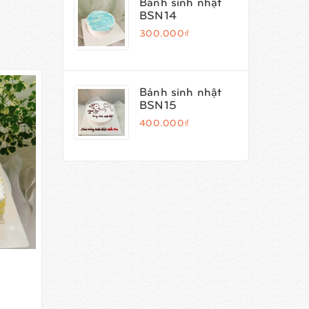
Bánh sinh nhật
BSN14
300.000₫
Bánh sinh nhật
BSN15
400.000₫
Bánh sinh nhật BSN68
Bánh
300.000₫
450