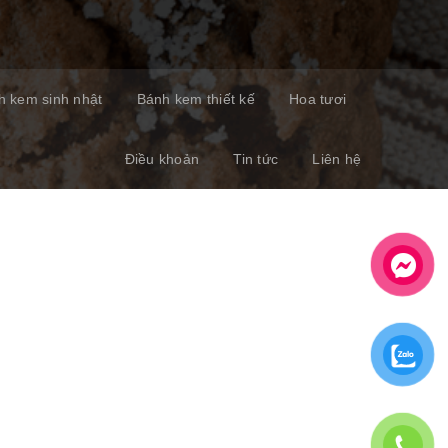
h kem sinh nhật
Bánh kem thiết kế
Hoa tươi
Điều khoản
Tin tức
Liên hệ