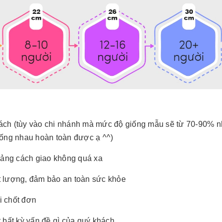
ách (tùy vào chi nhánh mà mức độ giống mẫu sẽ từ 70-90% 
iống nhau hoàn toàn được ạ ^^)
ảng cách giao không quá xa
t lượng, đảm bảo an toàn sức khỏe
hi chốt đơn
 bất kỳ vấn đề gì của quý khách