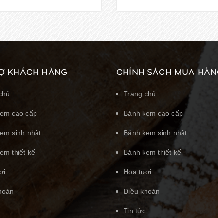
Ợ KHÁCH HÀNG
CHÍNH SÁCH MUA HÀN
chủ
Trang chủ
em cao cấp
Bánh kem cao cấp
em sinh nhật
Bánh kem sinh nhật
em thiết kế
Bánh kem thiết kế
ơi
Hoa tươi
hoản
Điều khoản
Tin tức