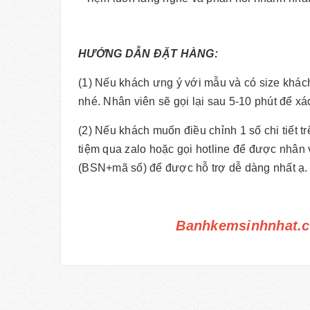
HƯỚNG DẪN ĐẶT HÀNG:
(1) Nếu khách ưng ý với mẫu và có size khác
nhé. Nhân viên sẽ gọi lại sau 5-10 phút để x
(2) Nếu khách muốn điều chỉnh 1 số chi tiết 
tiệm qua zalo hoặc gọi hotline để được nhân 
(BSN+mã số) để được hỗ trợ dễ dàng nhất ạ.
Banhkemsinhnhat.c