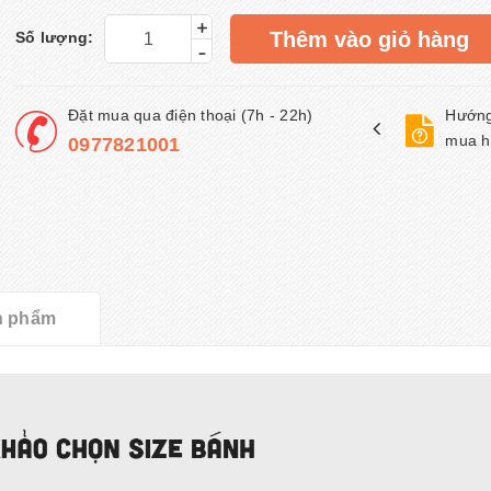
+
Thêm vào giỏ hàng
Số lượng:
-
Đặt mua qua điện thoại (7h - 22h)
Hướng
mua h
0977821001
n phẩm