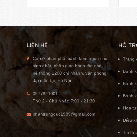
LIÊN HỆ
HỖ TR
Cơ sở phân phối bánh kem ngon cho
Trang 
sinh nhật, nhận giao bánh tận nhà,
Bánh k
hệ thống 1200 chi nhánh, văn phòng
đại diện tại, Hà Nội
Bánh k
0977821001
Bánh k
Thứ 2 - Chủ Nhật: 7:00 - 21:30
Hoa tư
phantrungduc1989@gmail.com
Điều k
Tin tức