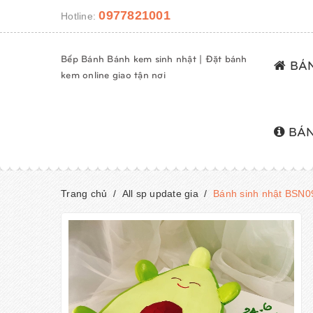
0977821001
Hotline:
Bếp Bánh Bánh kem sinh nhật | Đặt bánh
BÁN
kem online giao tận nơi
BÁN
Trang chủ
/
All sp update gia
/
Bánh sinh nhật BSN0