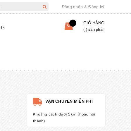
Đăng nhập
&
Đăng ký
GIỎ HÀNG
NG
(
) sản phẩm
VẬN CHUYỂN MIỄN PHÍ
Khoảng cách dưới 5km (hoặc nội
thành)