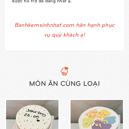
được hỗ trợ dễ dàng nhất ạ.
Banhkemsinhnhat.com hân hạnh phục
vụ quý khách ạ!
MÓN ĂN CÙNG LOẠI