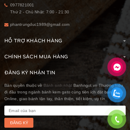
0977821001
Thứ 2 - Chủ Nhật: 7:00 - 21:30
phantrungduc1989@gmail.com
HỖ TRỢ KHÁCH HÀNG
CHÍNH SÁCH MUA HÀNG
ĐĂNG KÝ NHẬN TIN
Bản quyền thuộc về
Bánh sinh nhật
Banhngot.vn Thương hiệu
đi đầu trong ngành bánh kem gato cùng tiện ích đặt bánh kem
Online, giao bánh tận tay, thân thiện, tiết kiệm, uy tín.
ĐĂNG KÝ