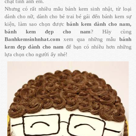
chặt tình anh em.
Nhưng có rất nhiều mẫu bánh kem sinh nhật, từ loại
dành cho nữ, dành cho bé trai bé gái đến bánh kem sự
kiện, làm sao chọn được
bánh kem dành cho nam,
bánh kem đẹp cho nam
? Hãy cùng
Banhkemsinhnhat.com
xem qua những mẫu
bánh
kem đẹp dành cho nam
để bạn có nhiều hơn những
lựa chọn cho người ấy nhé!