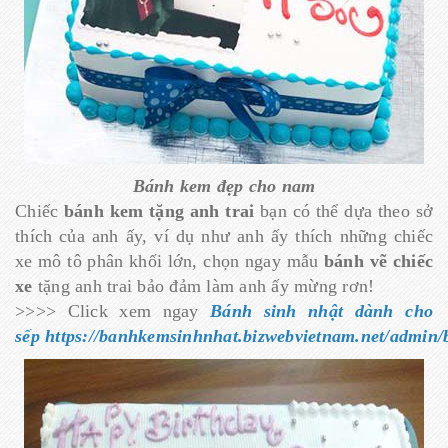
Bánh kem đẹp cho nam
Chiếc
bánh kem tặng anh trai
bạn có thể dựa theo sở
thích của anh ấy, ví dụ như anh ấy thích những chiếc
xe mô tô phân khối lớn, chọn ngay mẫu
bánh vẽ chiếc
xe
tặng anh trai bảo đảm làm anh ấy mừng rơn!
>>>> Click xem ngay
Bánh sinh nhật dành cho
sếp
https://banhkemsinhnhat.bizwebvietnam.net/admin/b